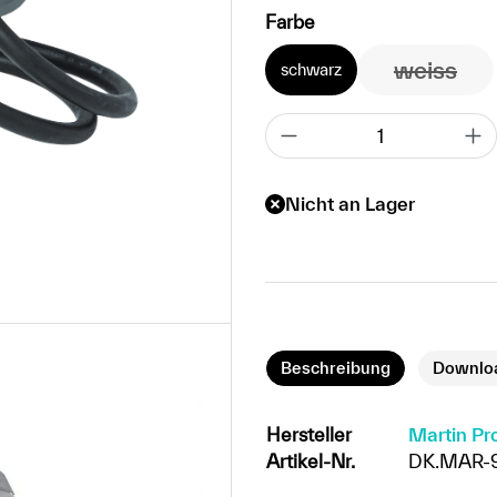
auswählen
Farbe
weiss
schwarz
(Diese 
Nicht an Lager
Beschreibung
Downlo
Hersteller
Martin Pr
Artikel-Nr.
DK.MAR-