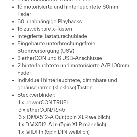
15 motorisierte und hinterleuchtete 60mm
Fader
60 unabhängige Playbacks
16 zuweisbare x-Tasten
Integrierte Tastaturschublade
Eingebaute unterbrechungsfreie
Stromversorgung (USV)
3 etherCON und 6 USB-Anschlüsse
2 hinterleuchtete und motorisierte A/B 100mm
Fader
Individuell hinterleuchtete, dimmbare und
geräuscharme (klicklose) Tasten
Steckverbinder:
1 x powerCON TRUE1
3 x etherCON/RJ45
6 x DMX512-A Out (5pin XLR weiblich)
1 x DMX512-A In (5pin XLR männlich)
1 x MIDI In (5pin DIN weiblich)