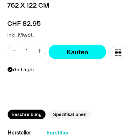
762 X 122 CM
Regulärer Preis:
CHF 82.95
inkl. MwSt.
Kaufen
An Lager
Beschreibung
Spezifikationen
Hersteller
Eurofilter