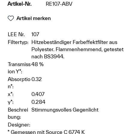
Artikel-Nr.
RE107-ABV
Artikel merken
LEE Nr.
107
Filtertyp:
Hitzebeständiger Farbeffektfilter aus
Polyester. Flammenhemmend, getestet
nach BS3944.
Transmiss
48 %
ion Y*:
Absorptio
0.32
n*:
x*:
0.407
y*:
0.284
Beschrei
Stimmungsvolles Gegenlicht
bung:
Designer:
* Gemessen mit Source C 6774 K