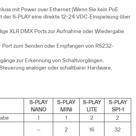
luss mit Power over Ethernet (Wenn Sie kein PoE
t der S-PLAY eine direkte 12-24 VDC-Einspeisung über
polige XLR DMX Ports zur Aufnahme oder Wiedergabe
ller Port zum Senden oder Empfangen von RS232-
ingänge zur Erkennung von Schaltvorgängen.
r Steuerung analoger oder schaltbarer Hardware.
S-PLAY
S-PLAY
S-PLAY
S-PLAY
NANO
MINI
LITE
SP1-1
abe
1
1
2
2
-
—
2
16
32