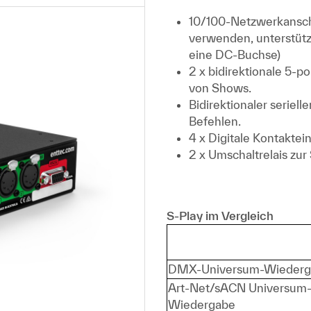
10/100-Netzwerkansch
verwenden, unterstütz
eine DC-Buchse)
2 x bidirektionale 5-
von Shows.
Bidirektionaler serie
Befehlen.
4 x Digitale Kontakte
2 x Umschaltrelais zu
S-Play im Vergleich
DMX-Universum-Wiederg
Art-Net/sACN Universum
Wiedergabe