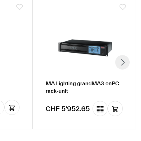
MA Lighting grandMA3 onPC
rack-unit
Regulärer Preis:
CHF 5’952.65