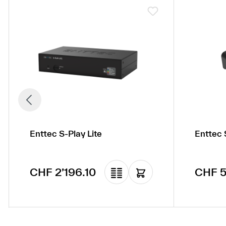
Enttec S-Play Lite
Enttec 
Regulärer Preis:
Regulä
CHF 2’196.10
CHF 5