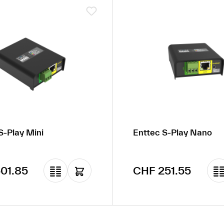
S-Play Mini
Enttec S-Play Nano
rer Preis:
Regulärer Preis:
01.85
CHF 251.55