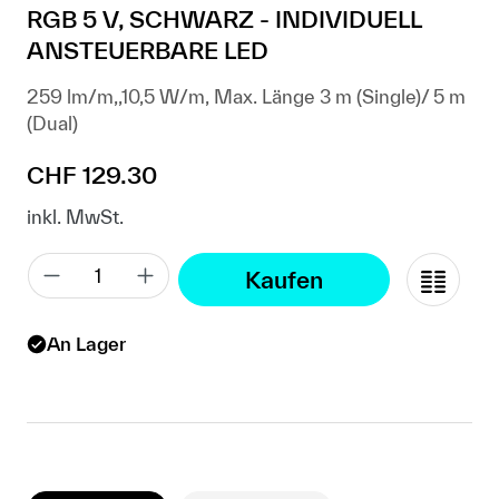
RGB 5 V, SCHWARZ - INDIVIDUELL
ANSTEUERBARE LED
259 lm/m,,10,5 W/m, Max. Länge 3 m (Single)/ 5 m
(Dual)
Regulärer Preis:
CHF 129.30
inkl. MwSt.
Kaufen
An Lager