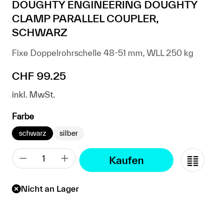
DOUGHTY ENGINEERING DOUGHTY
CLAMP PARALLEL COUPLER,
SCHWARZ
Fixe Doppelrohrschelle 48-51 mm, WLL 250 kg
Regulärer Preis:
CHF 99.25
inkl. MwSt.
auswählen
Farbe
schwarz
silber
Kaufen
Nicht an Lager