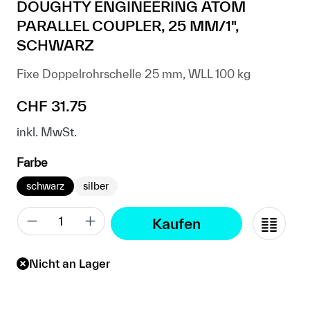
DOUGHTY ENGINEERING ATOM
PARALLEL COUPLER, 25 MM/1",
SCHWARZ
Fixe Doppelrohrschelle 25 mm, WLL 100 kg
Regulärer Preis:
CHF 31.75
inkl. MwSt.
auswählen
Farbe
schwarz
silber
Kaufen
Nicht an Lager