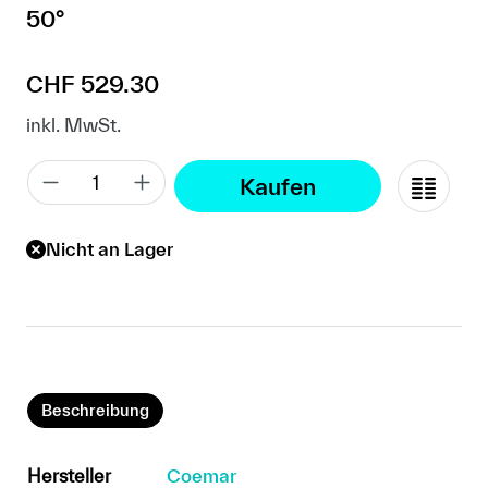
50°
Regulärer Preis:
CHF 529.30
inkl. MwSt.
Kaufen
Nicht an Lager
Beschreibung
Hersteller
Coemar