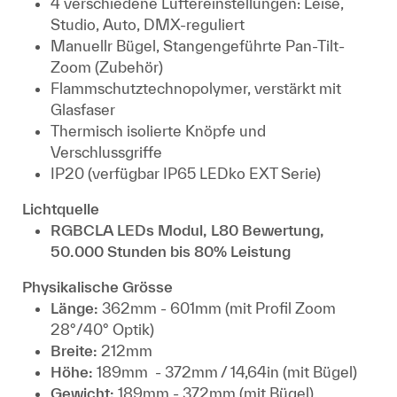
4 verschiedene Lüftereinstellungen: Leise,
Studio, Auto, DMX-reguliert
Manuellr Bügel, Stangengeführte Pan-Tilt-
Zoom (Zubehör)
Flammschutztechnopolymer, verstärkt mit
Glasfaser
Thermisch isolierte Knöpfe und
Verschlussgriffe
IP20 (verfügbar IP65 LEDko EXT Serie)
Lichtquelle
RGBCLA LEDs Modul, L80 Bewertung,
50.000 Stunden bis 80% Leistung
Physikalische Grösse
Länge:
362mm - 601mm (mit Profil Zoom
28°/40° Optik)
Breite:
212mm
Höhe:
189mm - 372mm / 14,64in (mit Bügel)
Gewicht:
189mm - 372mm (mit Bügel)