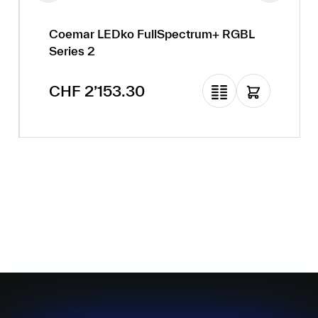
Coemar LEDko FullSpectrum+ RGBL
Series 2
Regulärer Preis:
CHF 2’153.30