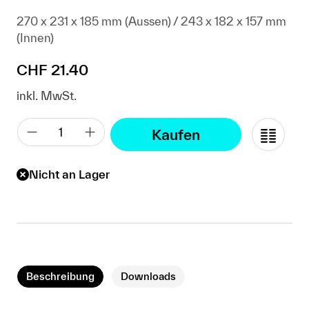
270 x 231 x 185 mm (Aussen) / 243 x 182 x 157 mm
(Innen)
Regulärer Preis:
CHF 21.40
inkl. MwSt.
Kaufen
Nicht an Lager
Beschreibung
Downloads