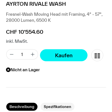
AYRTON RIVALE WASH
Fresnel-Wash Moving Head mit Framing, 4° - 57°,
28000 Lumen, 6500 K
Regulärer Preis:
CHF 10’554.60
inkl. MwSt.
Kaufen
Nicht an Lager
Beschreibung
Spezifikationen