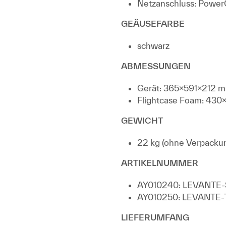
Netzanschluss: Power
GEÄUSEFARBE
schwarz
ABMESSUNGEN
Gerät: 365x591x212 m
Flightcase Foam: 43
GEWICHT
22 kg (ohne Verpacku
ARTIKELNUMMER
AY010240: LEVANTE-S
AY010250: LEVANTE-T
LIEFERUMFANG