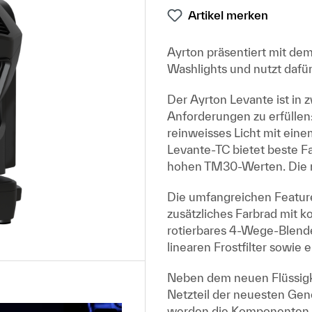
Artikel merken
Ayrton präsentiert mit de
Washlights und nutzt dafü
Der Ayrton Levante ist in 
Anforderungen zu erfüllen: 
reinweisses Licht mit ei
Levante-TC bietet beste 
hohen TM30-Werten. Die ne
Die umfangreichen Featur
zusätzliches Farbrad mit 
rotierbares 4-Wege-Blende
linearen Frostfilter sowie ei
Neben dem neuen Flüssigke
Netzteil der neuesten Ge
werden die Komponenten i