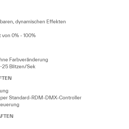
ierbaren, dynamischen Effekten
ost von 0% - 100%
hne Farbveränderung
1-25 Blitzen/Sek
FTEN
rung
 per Standard-RDM-DMX-Controller
teuerung
AFTEN