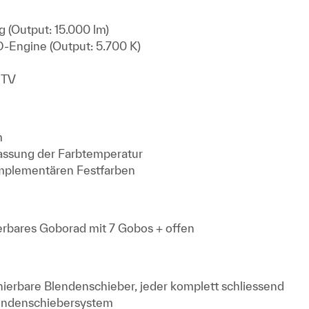
g (Output: 15.000 lm)
D-Engine (Output: 5.700 K)
D TV
m
assung der Farbtemperatur
omplementären Festfarben
ierbares Goborad mit 7 Gobos + offen
ionierbare Blendenschieber, jeder komplett schliessend
lendenschiebersystem