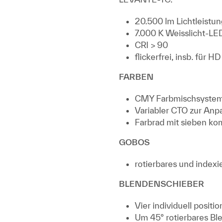
20.500 lm Lichtleistun
7.000 K Weisslicht-LE
CRI > 90
flickerfrei, insb. für H
FARBEN
CMY Farbmischsyste
Variabler CTO zur Anp
Farbrad mit sieben k
GOBOS
rotierbares und index
BLENDENSCHIEBER
Vier individuell posit
Um 45° rotierbares B