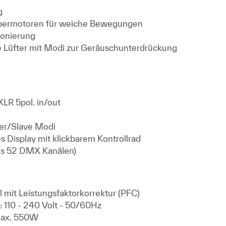
g
permotoren für weiche Bewegungen
ionierung
 Lüfter mit Modi zur Geräuschunterdrückung
LR 5pol. in/out
er/Slave Modi
s Display mit klickbarem Kontrollrad
is 52 DMX Kanälen)
l mit Leistungsfaktorkorrektur (PFC)
110 - 240 Volt - 50/60Hz
max. 550W