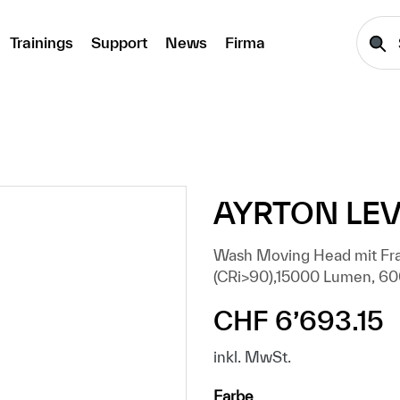
Trainings
Support
News
Firma
AYRTON LE
Wash Moving Head mit Fram
(CRi>90),15000 Lumen, 6
CHF 6’693.15
Regulärer Preis:
inkl. MwSt.
auswählen
Farbe