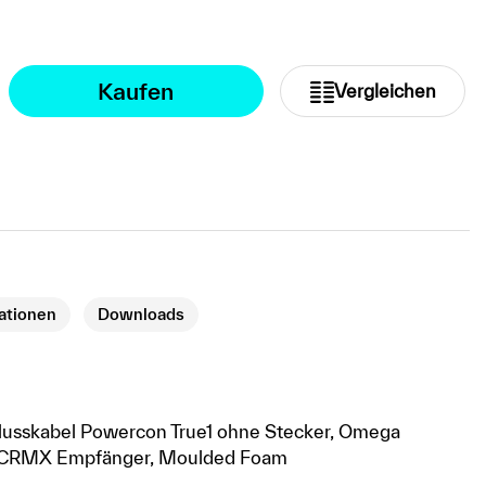
Kaufen
Vergleichen
kationen
Downloads
lusskabel Powercon True1 ohne Stecker, Omega
, CRMX Empfänger, Moulded Foam