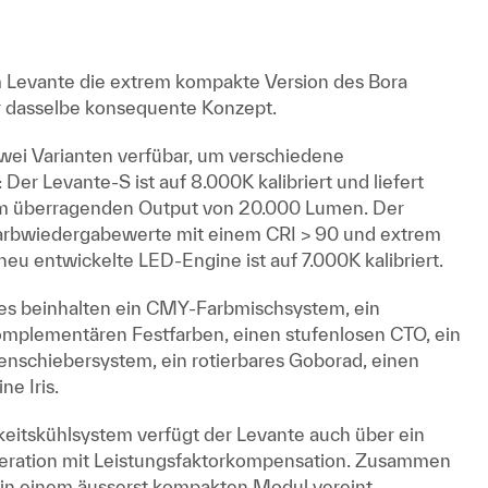
m Levante die extrem kompakte Version des Bora
r dasselbe konsequente Konzept.
zwei Varianten verfübar, um verschiedene
Der Levante-S ist auf 8.000K kalibriert und liefert
nem überragenden Output von 20.000 Lumen. Der
Farbwiedergabewerte mit einem CRI > 90 und extrem
u entwickelte LED-Engine ist auf 7.000K kalibriert.
es beinhalten ein CMY-Farbmischsystem, ein
komplementären Festfarben, einen stufenlosen CTO, ein
nschiebersystem, ein rotierbares Goborad, einen
ne Iris.
itskühlsystem verfügt der Levante auch über ein
neration mit Leistungsfaktorkompensation. Zusammen
n einem äusserst kompakten Modul vereint.