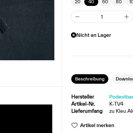
20
40
60
80
1
Nicht an Lager
Beschreibung
Downlo
Hersteller
Podestba
Artikel-Nr.
K-TV4
Lieferumfang
zu Kleu Al
Artikel merken