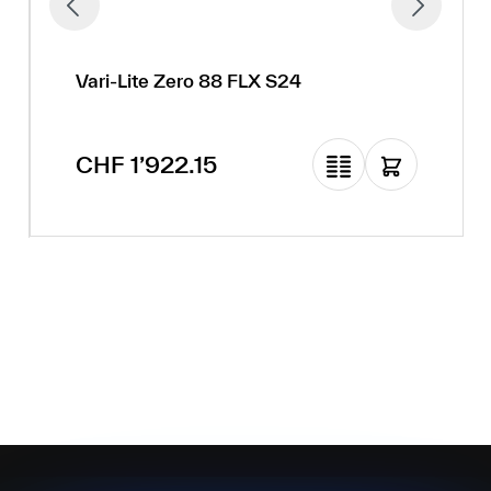
Vari-Lite Zero 88 FLX S24
Regulärer Preis:
CHF 1’922.15