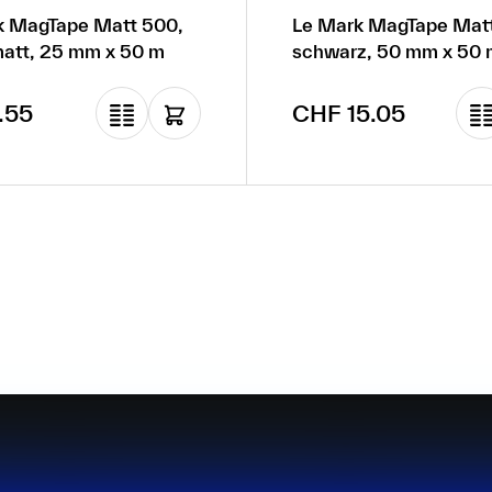
k MagTape Matt 500,
Le Mark MagTape Mat
weiss matt, 25 mm x 50 m
schwarz, 50 mm x 50 
rer Preis:
Regulärer Preis:
.55
CHF 15.05