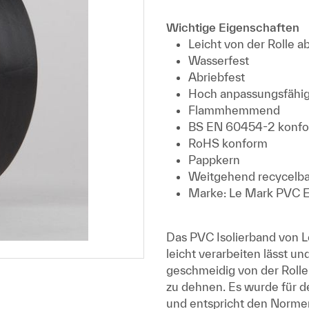
Wichtige Eigenschaften
Leicht von der Rolle a
Wasserfest
Abriebfest
Hoch anpassungsfähi
Flammhemmend
BS EN 60454-2 konf
RoHS konform
Pappkern
Weitgehend recycelb
Marke: Le Mark PVC El
Das PVC Isolierband von Le
leicht verarbeiten lässt un
geschmeidig von der Rolle
zu dehnen. Es wurde für de
und entspricht den Norm