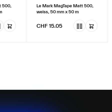
t 500,
Le Mark MagTape Matt 500,
m
weiss, 50 mm x 50 m
Regulärer Preis:
CHF 15.05