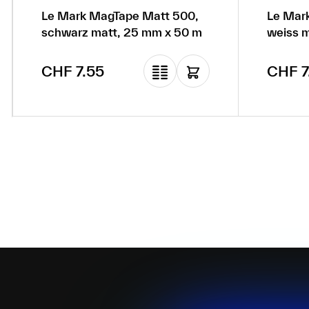
Le Mark MagTape Matt 500,
Le Mar
schwarz matt, 25 mm x 50 m
Regulärer Preis:
Regulä
CHF 7.55
CHF 7