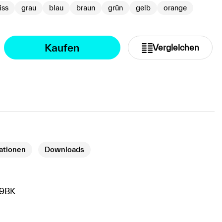
iss
grau
blau
braun
grün
gelb
orange
Kaufen
Vergleichen
kationen
Downloads
9BK