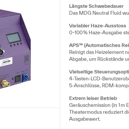
Längste Schwebedauer
Das MDG Neutral Fluid wur
Variabler Haze-Ausstoss
0–100 % Haze-Ausgabe st
APS™ (Automatisches Rei
Reinigt das Heizelement n
Abgabe, um Rückstände un
Vielseitige Steuerungsopt
4-Tasten-LCD-Benutzerobe
5-Anschlüsse, RDM-kompa
Extrem leiser Betrieb
Geräuschemission (in 1 m 
Theatermodus reduziert d
Ausgabewert.