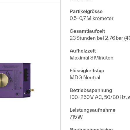
Partikelgrösse
0,5–0,7 Mikrometer
Gesamtlaufzeit
23 Stunden bei 2,76 bar (40
Aufheizzeit
Maximal 8 Minuten
Flüssigkeitstyp
MDG Neutral
Betriebsspannung
100–250 V AC, 50/60 Hz, 
Leistungsaufnahme
715 W
Geräuschemission