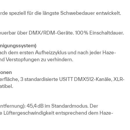
de speziell für die längste Schwebedauer entwickelt.
euerbar über DMX/RDM-Geräte. 100 % Einschaltdauer.
nigungssystem)
ach dem ersten Aufheizzyklus und nach jeder Haze-
d Verstopfungen zu verhindern.
ionen
rfläche, 3 standardisierte USITT DMX512-Kanäle, XLR-
tibel.
Entfernung): 45,4 dB im Standardmodus. Der
ie Lüftergeschwindigkeit entsprechend dem Haze-