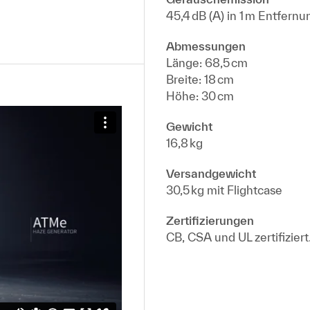
45,4 dB (A) in 1 m Entfernu
Abmessungen
Länge: 68,5 cm
Breite: 18 cm
Höhe: 30 cm
Gewicht
16,8 kg
Versandgewicht
30,5 kg mit Flightcase
Zertifizierungen
CB, CSA und UL zertifizier