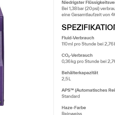
Niedrigster Flüssigkeitsv
Bei 1,38 bar (20 psi) verb
eine Gesamtlaufzeit von 4
SPEZIFIKATI
Fluid-Verbrauch
110 ml pro Stunde bei 2,76 b
CO₂-Verbrauch
0,36 kg pro Stunde bei 2,76
Behälterkapazität
2,5 L
APS™ (Automatisches Rei
Standard
Haze-Farbe
Reinweiss