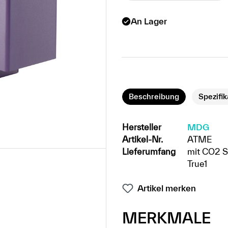
An Lager
Beschreibung
Spezifi
Hersteller
MDG
Artikel-Nr.
ATME
Lieferumfang
mit CO2 S
True1
Artikel merken
MERKMALE