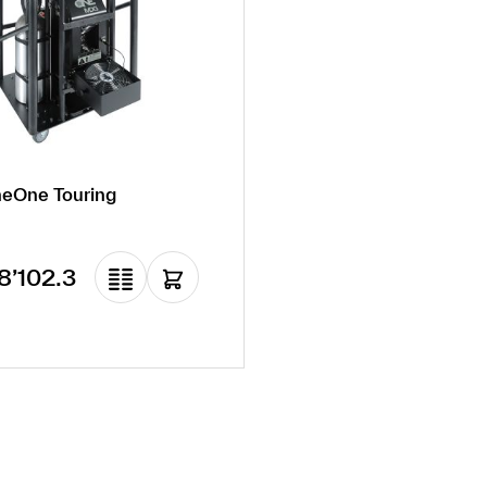
eOne Touring
rer Preis:
8’102.3