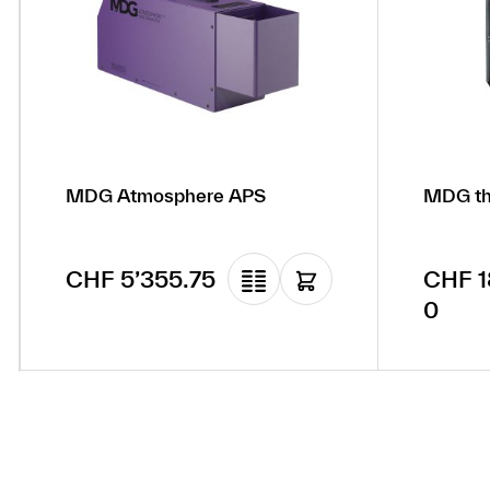
MDG Atmosphere APS
MDG th
Regulärer Preis:
Regulä
CHF 5’355.75
CHF 1
0