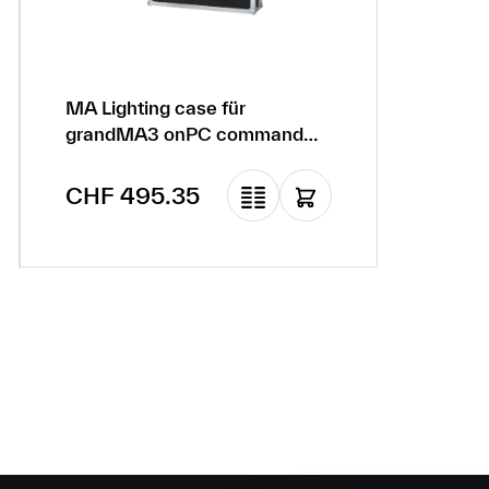
MA Lighting case für
grandMA3 onPC command
wing XT (by Amptown)
Regulärer Preis:
CHF 495.35