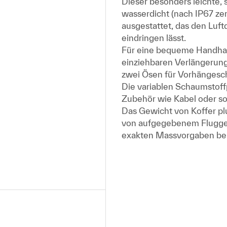
Dieser besonders leichte, 
wasserdicht (nach IP67 zer
ausgestattet, das den Luft
eindringen lässt.
Für eine bequeme Handhabu
einziehbaren Verlängerungs
zwei Ösen für Vorhängeschl
Die variablen Schaumstoff
Zubehör wie Kabel oder so
Das Gewicht von Koffer plu
von aufgegebenem Fluggep
exakten Massvorgaben bei 