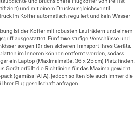
staubdichte und bruchsichere Flugkoffer von Peli ist
tifiziert) und mit einem Druckausgleichsventil
druck im Koffer automatisch reguliert und kein Wasser
ng ist der Koffer mit robusten Laufrädern und einem
griff ausgestattet. Fünf zweistufige Verschlüsse und
össer sorgen für den sicheren Transport Ihres Geräts.
platten im Inneren können entfernt werden, sodass
gar ein Laptop (Maximalmaße: 36 x 25 cm) Platz finden.
s Gerät erfüllt die Richtlinien für das Maximalgewicht
äck (gemäss IATA), jedoch sollten Sie auch immer die
Ihrer Fluggesellschaft anfragen.