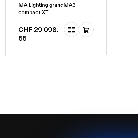
MA Lighting grandMA3
compact XT
Regulärer Preis:
CHF 29’098.
55