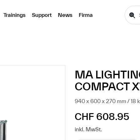
Trainings
Support
News
Firma
MA LIGHTI
COMPACT X
940 x 600 x 270 mm / 18 
CHF 608.95
Regulärer Preis:
inkl. MwSt.