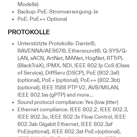
Modelle)
Backup-PoE-Stromversorgung: Ja
PoE: PoE++ Optional
PROTOKOLLE
Unterstützte Protokolle: Dante©,
RAVENNA/AES67©, Ethersound©, Q-SYS/Q-
LAN, sACN, ArtNet, MANet, HogNet, RTTrPL
(BlackTraX), IPMX, NDI, IEEE 802.1p CoS (Class
of Service), DiffServ (DSCP), PoE (802.3af)
(optional), PoE+ (optional), PoE++ (802.3bt)
(optional), IEEE 1588 PTP V2, AVB/MILAN,
IEEE 802.1as (gPTP) and more...
Sound protocol compliance: Yes (low jitter)
Ethernet compliance: IEEE 802.2, IEEE 802.3,
IEEE 802.3u, IEEE 802.3x Flow Control, IEEE
802.3ab Gigabit Ethernet, IEEE 802.3af
PoE(optional), IEEE 802.3at PoE+(optional),