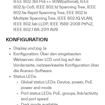
IEEE 802.3bt PoE++ 90W(optional), IEEE
802.1p CoS, IEEE 802.1d Spanning Tree, IEEE
802.1w Rapid Spanning Tree, EEE 802.1s
Multiple Spanning Tree, IEEE 802.1Q VLAN,
IEEE 802.1ab LLDP, IEEE 1588-2008 PtPv2,
IEEE 802.1 BA-2011 AVB
KONFIGURATION
Display und jog: Ja
Konfiguration: Über den eingebauten
Webserver, über LCD und Jog auf der
Vorderseite, netzwerkweite Konfiguration über
die Araneo-Software
Status LEDs:
Global status LEDs: Device, power, PoE
power and mode
Port status LEDs: PoE, groups, link/activity
and port speed
Dark mode available