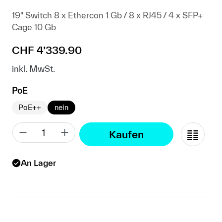
19" Switch 8 x Ethercon 1 Gb / 8 x RJ45 / 4 x SFP+
Cage 10 Gb
Regulärer Preis:
CHF 4’339.90
inkl. MwSt.
auswählen
PoE
PoE++
nein
Kaufen
An Lager