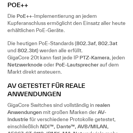
POE++
Die
PoE++
-Implementierung an jedem
Kupferanschluss ermöglicht den Einsatz aller heute
erhältlichen PoE-Geräte.
Die heutigen PoE-Standards (
802.3af
,
802.3at
und
802.3bt
) werden alle erfüllt.
GigaCore 20t kann fast jede IP
PTZ-Kamera
, jeden
Netzwerknode
oder
PoE-Lautsprecher
auf dem
Markt direkt ansteuern.
AV GETESTET FÜR REALE
ANWENDUNGEN
GigaCore Switches sind vollständig in
realen
Anwendungen
mit großen Marken der
AV-
Industrie
für verschiedene Protokolle getestet,
einschließlich
NDI™, Dante™, AVB/MILAN,