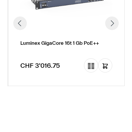
Luminex GigaCore 16t 1 Gb PoE++
Regulärer Preis:
CHF 3’016.75