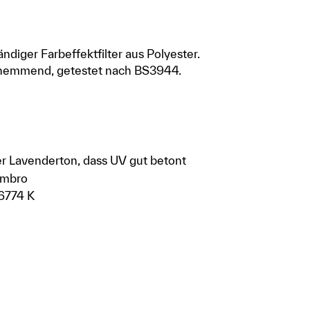
ndiger Farbeffektfilter aus Polyester.
emmend, getestet nach BS3944.
er Lavenderton, dass UV gut betont
ambro
6774 K