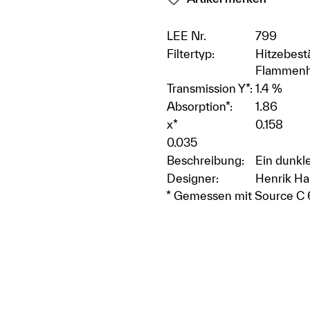
LEE Nr.
799
Filtertyp:
Hitzebestä
Flammenh
Transmission Y*:
1.4 %
Absorption*:
1.86
x*
0.158
0.035
Beschreibung:
Ein dunkl
Designer:
Henrik H
* Gemessen mit Source C 