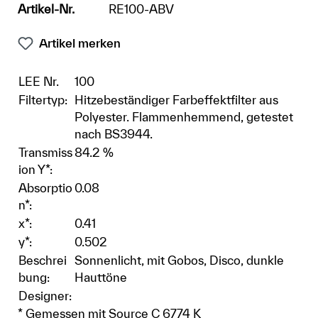
Artikel-Nr.
RE100-ABV
Artikel merken
LEE Nr.
100
Filtertyp:
Hitzebeständiger Farbeffektfilter aus
Polyester. Flammenhemmend, getestet
nach BS3944.
Transmiss
84.2 %
ion Y*:
Absorptio
0.08
n*:
x*:
0.41
y*:
0.502
Beschrei
Sonnenlicht, mit Gobos, Disco, dunkle
bung:
Hauttöne
Designer:
* Gemessen mit Source C 6774 K