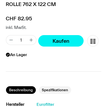
ROLLE 762 X 122 CM
Regulärer Preis:
CHF 82.95
inkl. MwSt.
Kaufen
An Lager
Beschreibung
Spezifikationen
Hersteller
Eurofilter