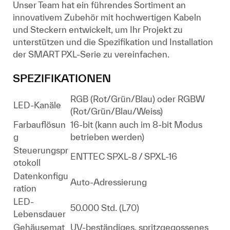
Unser Team hat ein führendes Sortiment an
innovativem Zubehör mit hochwertigen Kabeln
und Steckern entwickelt, um Ihr Projekt zu
unterstützen und die Spezifikation und Installation
der SMART PXL-Serie zu vereinfachen.
SPEZIFIKATIONEN
RGB (Rot/Grün/Blau) oder RGBW
LED-Kanäle
(Rot/Grün/Blau/Weiss)
Farbauflösun
16-bit (kann auch im 8-bit Modus
g
betrieben werden)
Steuerungspr
ENTTEC SPXL-8 / SPXL-16
otokoll
Datenkonfigu
Auto-Adressierung
ration
LED-
50.000 Std. (L70)
Lebensdauer
Gehäusemat
UV-beständiges, spritzgegossenes