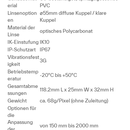
erial
PVC
Linsenoption
⌀55mm diffuse Kuppel / klare
en
Kuppel
Material der
optisches Polycarbonat
Linse
IK-Einstufung
IK10
IP-Schutzart
IP67
Vibrationsfest
3G
igkeit
Betriebstemp
-20°C bis +50°C
eratur
Gesamtabme
118.2mm L x 25mm W x 32mm H
ssungen
Gewicht
ca. 68g/Pixel (ohne Zuleitung)
Optionen für
die
Anpassung
von 150 mm bis 2000 mm
der