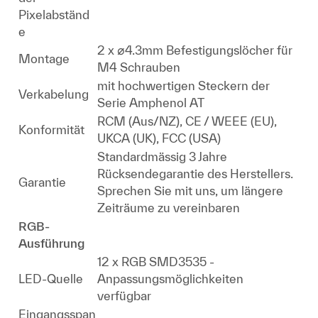
Pixelabständ
e
2 x ⌀4.3mm Befestigungslöcher für
Montage
M4 Schrauben
mit hochwertigen Steckern der
Verkabelung
Serie Amphenol AT
RCM (Aus/NZ), CE / WEEE (EU),
Konformität
UKCA (UK), FCC (USA)
Standardmässig 3 Jahre
Rücksendegarantie des Herstellers.
Garantie
Sprechen Sie mit uns, um längere
Zeiträume zu vereinbaren
RGB-
Ausführung
12 x RGB SMD3535 -
LED-Quelle
Anpassungsmöglichkeiten
verfügbar
Eingangsspan