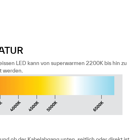
ATUR
eissen LED kann von superwarmen 2200K bis hin zu
t werden.
nd ob der Kabelabgang unten, seitlich oder direkt ist