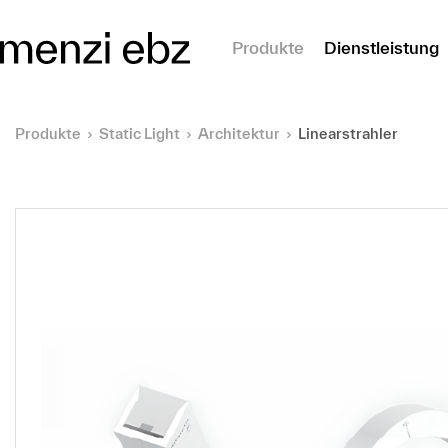
m Hauptinhalt springen
Produkte
Dienstleistung
Produkte
Static Light
Architektur
Linearstrahler