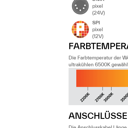
pixel
(24V)
SPI
pixel
(12V)
FARBTEMPER
Die Farbtemperatur der W
ultrakühlen 6500K gewähl
ANSCHLÜSSE
Die Anschlusskabel Länge u