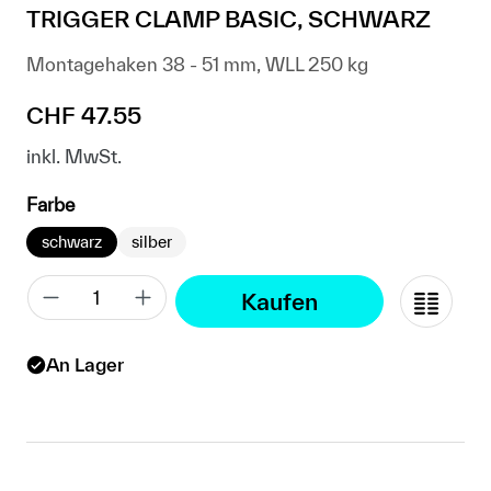
TRIGGER CLAMP BASIC, SCHWARZ
Montagehaken 38 - 51 mm, WLL 250 kg
Regulärer Preis:
CHF 47.55
inkl. MwSt.
auswählen
Farbe
schwarz
silber
Kaufen
An Lager