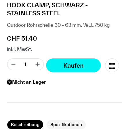
HOOK CLAMP, SCHWARZ -
STAINLESS STEEL
Outdoor Rohrschelle 60 - 63 mm, WLL 750 kg
Regulärer Preis:
CHF 51.40
inkl. MwSt.
Kaufen
Nicht an Lager
Beschreibung
Spezifikationen