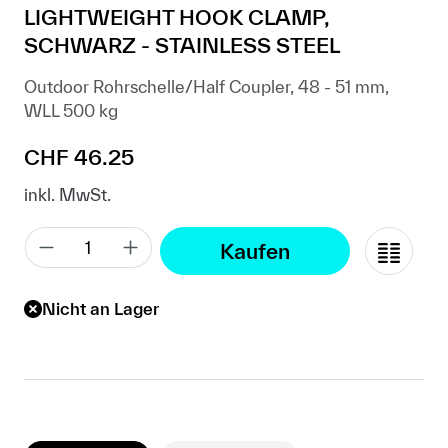
LIGHTWEIGHT HOOK CLAMP,
SCHWARZ - STAINLESS STEEL
Outdoor Rohrschelle/Half Coupler, 48 - 51 mm,
WLL 500 kg
Regulärer Preis:
CHF 46.25
inkl. MwSt.
Kaufen
Nicht an Lager