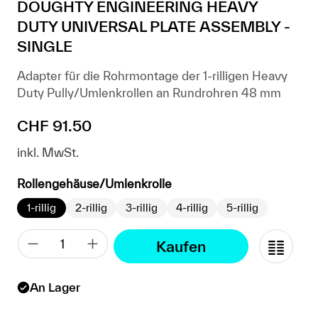
DOUGHTY ENGINEERING HEAVY
DUTY UNIVERSAL PLATE ASSEMBLY -
SINGLE
Adapter für die Rohrmontage der 1-rilligen Heavy
Duty Pully/Umlenkrollen an Rundrohren 48 mm
Regulärer Preis:
CHF 91.50
inkl. MwSt.
auswählen
Rollengehäuse/Umlenkrolle
1-rillig
2-rillig
3-rillig
4-rillig
5-rillig
Kaufen
An Lager