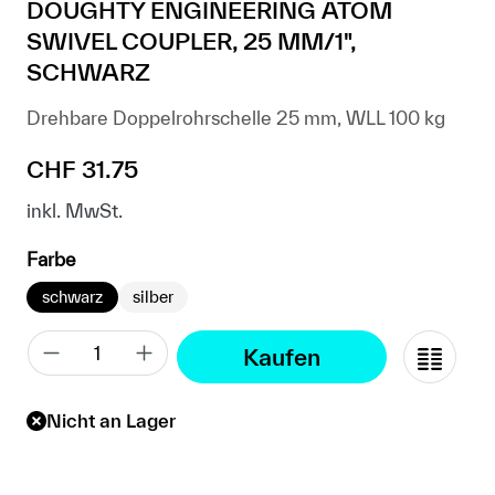
DOUGHTY ENGINEERING ATOM
SWIVEL COUPLER, 25 MM/1",
SCHWARZ
Drehbare Doppelrohrschelle 25 mm, WLL 100 kg
Regulärer Preis:
CHF 31.75
inkl. MwSt.
auswählen
Farbe
schwarz
silber
Kaufen
Nicht an Lager