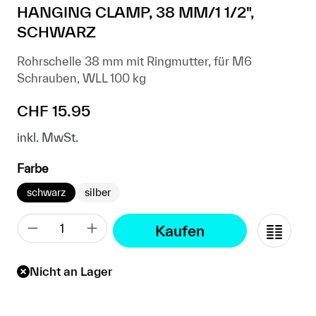
HANGING CLAMP, 38 MM/1 1/2",
SCHWARZ
Rohrschelle 38 mm mit Ringmutter, für M6
Schrauben, WLL 100 kg
Regulärer Preis:
CHF 15.95
inkl. MwSt.
auswählen
Farbe
schwarz
silber
Kaufen
Nicht an Lager