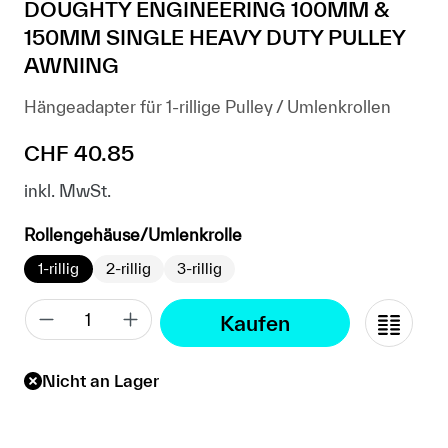
DOUGHTY ENGINEERING 100MM &
150MM SINGLE HEAVY DUTY PULLEY
AWNING
Hängeadapter für 1-rillige Pulley / Umlenkrollen
Regulärer Preis:
CHF 40.85
inkl. MwSt.
auswählen
Rollengehäuse/Umlenkrolle
1-rillig
2-rillig
3-rillig
Kaufen
Nicht an Lager