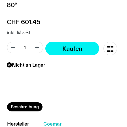
80°
Regulärer Preis:
CHF 601.45
inkl. MwSt.
Kaufen
Nicht an Lager
Beschreibung
Hersteller
Coemar