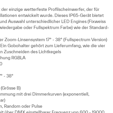
er einzige wetterfeste Profilscheinwerfer, der für
lationen entwickelt wurde. Dieses IP65-Gerät bietet
 und Auswahl unterschiedlicher LED Engines (Fixweiss
bwiedergabe oder Fullspektrum Farbe) wie der Standard-
r Zoom-Linsensystem 17° - 38° (Fullspectrum Version)
). Ein Gobohalter gehört zum Lieferumfang, wie die vier
en Zuschneiden des Lichtkegels
schung RGBLA
90
° - 38°
 (Grösse B)
Dimmung mit drei Dimmerkurven (exponentiell,
ar)
on, Random oder Pulse
 mit über DMX einstellbarer Frequenz von 600 - 19000