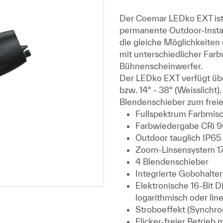
Der Coemar LEDko EXT ist d
permanente Outdoor-Instal
die gleiche Möglichkeiten
mit unterschiedlicher Far
Bühnenscheinwerfer.
Der LEDko EXT verfügt übe
bzw. 14° - 38° (Weisslicht
Blendenschieber zum frei
Fullspektrum Farbmi
Farbwiedergabe CRi 
Outdoor tauglich IP65
Zoom-Linsensystem 17
4 Blendenschieber
Integrierte Gobohalter
Elektronische 16-Bit 
logarithmisch oder line
Stroboeffekt (Synchr
Flicker-freier Betrieb