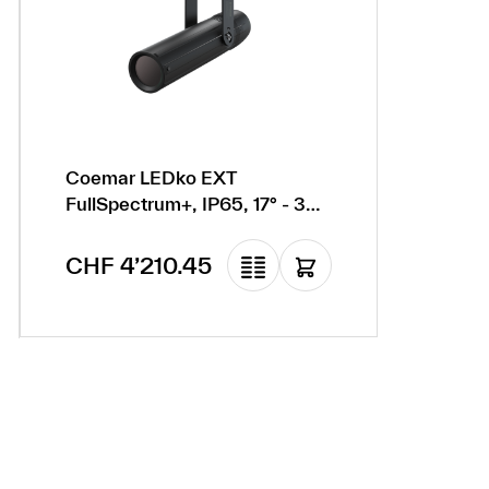
Coemar LEDko EXT
FullSpectrum+, IP65, 17° - 38°,
mit Doppel-Goborotator, ohne
Tubus
Regulärer Preis:
CHF 4’210.45