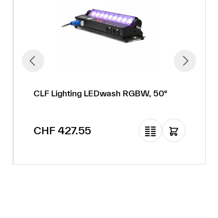
CLF Lighting LEDwash RGBW, 50°
Regulärer Preis:
CHF 427.55