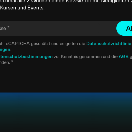
maximal alle 2 Wochen einen Newsletter mit Neuigkeiten 
Kursen und Events.
A
sse
*
urch reCAPTCHA geschützt und es gelten die
Datenschutzrichtlinie
ungen
.
tenschutzbestimmungen
zur Kenntnis genommen und die
AGB
g
anden.
*