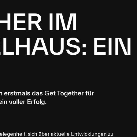
HER IM
LHAUS: EIN
 erstmals das Get Together für
n voller Erfolg.
legenheit, sich über aktuelle Entwicklungen zu