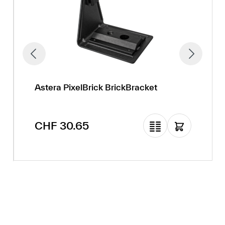
Astera PixelBrick BrickBracket
Regulärer Preis:
CHF 30.65