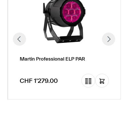
Martin Professional ELP PAR
Regulärer Preis:
CHF 1’279.00